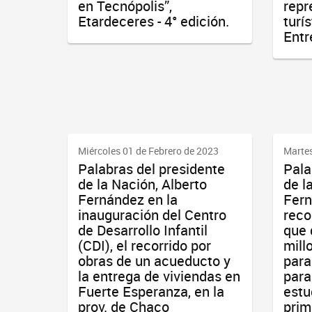
en Tecnópolis”,
repr
Etardeceres - 4° edición.
turís
Entr
Miércoles 01 de Febrero de 2023
Martes
Palabras del presidente
Pala
de la Nación, Alberto
de l
Fernández en la
Fern
inauguración del Centro
reco
de Desarrollo Infantil
que 
(CDI), el recorrido por
mill
obras de un acueducto y
para
la entrega de viviendas en
para
Fuerte Esperanza, en la
estu
prov. de Chaco
prim