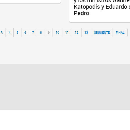
y los ministros Gabrie
Katopodis y Eduardo 
Pedro
OR
4
5
6
7
8
9
10
11
12
13
SIGUIENTE
FINAL