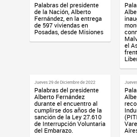
Palabras del presidente
Pala
de la Nación, Alberto
Albe
Fernández, en la entrega
inau
de 597 viviendas en
mon
Posadas, desde Misiones
conm
Malv
el A
frent
Libe
Jueves 29 de Diciembre de 2022
Jueves
Palabras del presidente
Pala
Alberto Fernández
Albe
durante el encuentro al
reco
cumplirse dos años de la
Indu
sanción de la Ley 27.610
(PIT
de Interrupción Voluntaria
Vare
del Embarazo.
Aire