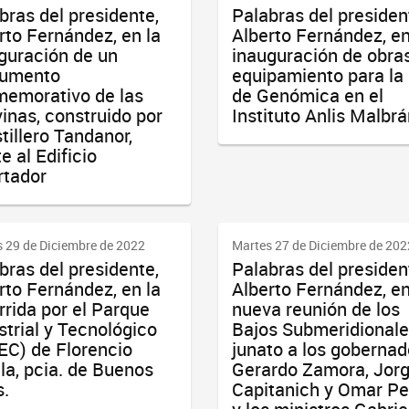
bras del presidente,
Palabras del presiden
rto Fernández, en la
Alberto Fernández, en
guración de un
inauguración de obra
umento
equipamiento para la
emorativo de las
de Genómica en el
inas, construido por
Instituto Anlis Malbr
stillero Tandanor,
e al Edificio
rtador
 29 de Diciembre de 2022
Martes 27 de Diciembre de 202
bras del presidente,
Palabras del presiden
rto Fernández, en la
Alberto Fernández, e
rrida por el Parque
nueva reunión de los
strial y Tecnológico
Bajos Submeridionale
EC) de Florencio
junato a los goberna
la, pcia. de Buenos
Gerardo Zamora, Jor
s.
Capitanich y Omar Per