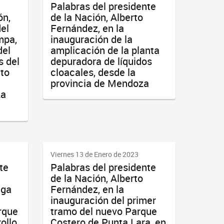
Palabras del presidente
ón,
de la Nación, Alberto
el
Fernández, en la
mpa,
inauguración de la
del
amplicación de la planta
s del
depuradora de líquidos
to
cloacales, desde la
provincia de Mendoza
La
Viernes 13 de Enero de 2023
te
Palabras del presidente
de la Nación, Alberto
ega
Fernández, en la
inauguración del primer
rque
tramo del nuevo Parque
rollo
Costero de Punta Lara, en