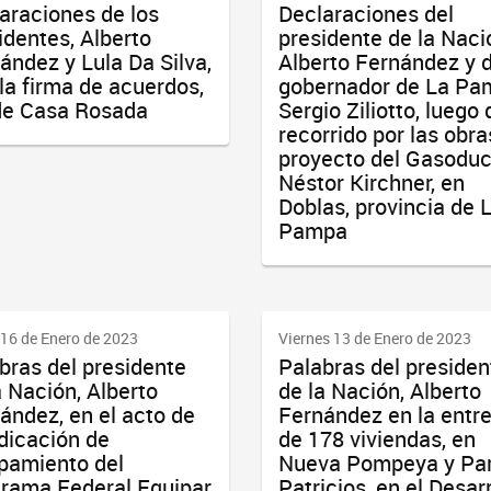
araciones de los
Declaraciones del
identes, Alberto
presidente de la Naci
ández y Lula Da Silva,
Alberto Fernández y d
 la firma de acuerdos,
gobernador de La Pa
de Casa Rosada
Sergio Ziliotto, luego 
recorrido por las obra
proyecto del Gasoduc
Néstor Kirchner, en
Doblas, provincia de 
Pampa
16 de Enero de 2023
Viernes 13 de Enero de 2023
bras del presidente
Palabras del presiden
a Nación, Alberto
de la Nación, Alberto
ández, en el acto de
Fernández en la entr
dicación de
de 178 viviendas, en
pamiento del
Nueva Pompeya y Pa
rama Federal Equipar
Patricios, en el Desar