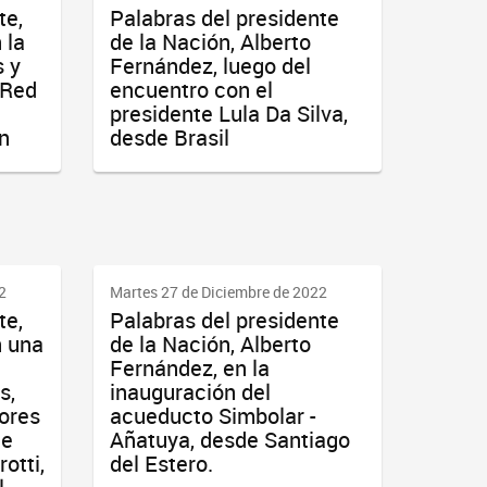
te,
Palabras del presidente
 la
de la Nación, Alberto
s y
Fernández, luego del
 Red
encuentro con el
presidente Lula Da Silva,
án
desde Brasil
2
Martes 27 de Diciembre de 2022
te,
Palabras del presidente
n una
de la Nación, Alberto
Fernández, en la
s,
inauguración del
dores
acueducto Simbolar -
ge
Añatuya, desde Santiago
otti,
del Estero.