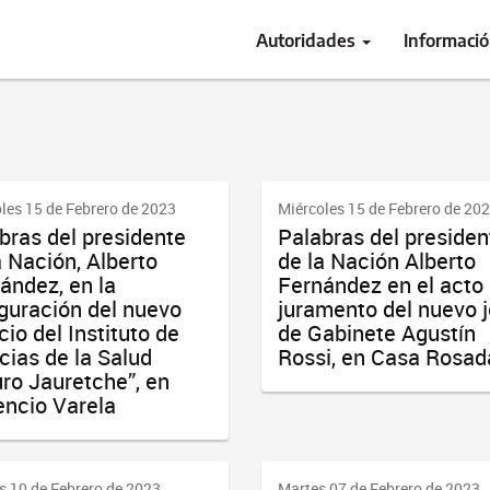
Autoridades
Informaci
les 15 de Febrero de 2023
Miércoles 15 de Febrero de 20
bras del presidente
Palabras del presiden
a Nación, Alberto
de la Nación Alberto
ández, en la
Fernández en el acto
guración del nuevo
juramento del nuevo j
cio del Instituto de
de Gabinete Agustín
cias de la Salud
Rossi, en Casa Rosad
uro Jauretche”, en
encio Varela
s 10 de Febrero de 2023
Martes 07 de Febrero de 2023