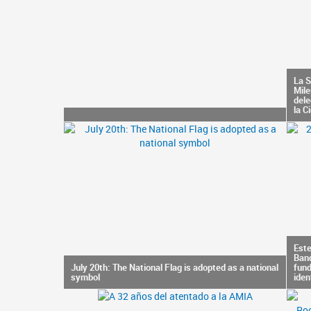
La S
Mile
dele
la Ci
Este
Band
July 20th: The National Flag is adopted as a national
fund
symbol
iden