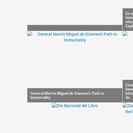
En e
Inmo
efec
Expl
Este
Inmo
General Martín Miguel de Güemes's Path to
héro
Immortality
de ..