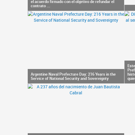
el acuerdo firmado con el objetivo de refundar el
contrato ...
Este
Pref
Argentine Naval Prefecture Day: 216 Years in the
hist
Service of National Security and Sovereignty
quie