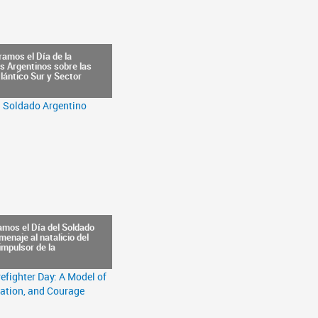
amos el Día de la
s Argentinos sobre las
tlántico Sur y Sector
mos el Día del Soldado
menaje al natalicio del
impulsor de la