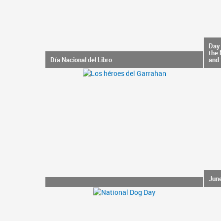
Day 
the 
Día Nacional del Libro
and 
June