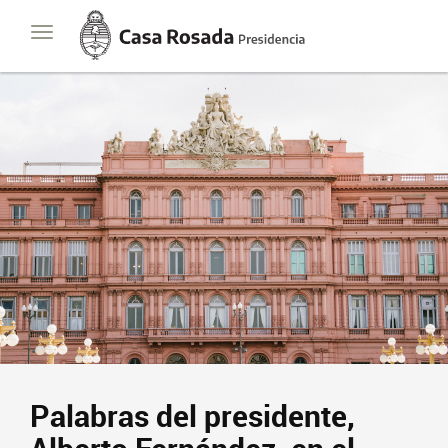
Casa
Toggle
Rosada
navigation
Presidencia
de
la
Nación
Palabras del presidente,