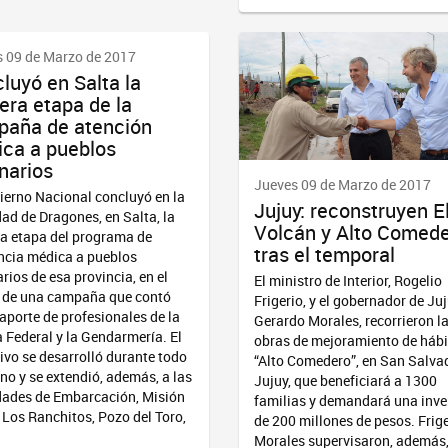
 09 de Marzo de 2017
luyó en Salta la
era etapa de la
aña de atención
ca a pueblos
inarios
Jueves 09 de Marzo de 2017
ierno Nacional concluyó en la
Jujuy: reconstruyen E
dad de Dragones, en Salta, la
Volcán y Alto Comed
a etapa del programa de
tras el temporal
ncia médica a pueblos
arios de esa provincia, en el
El ministro de Interior, Rogelio
 de una campaña que contó
Frigerio, y el gobernador de Juj
 aporte de profesionales de la
Gerardo Morales, recorrieron l
a Federal y la Gendarmería. El
obras de mejoramiento de hábi
ivo se desarrolló durante todo
“Alto Comedero”, en San Salva
ano y se extendió, además, a las
Jujuy, que beneficiará a 1300
dades de Embarcación, Misión
familias y demandará una inve
 Los Ranchitos, Pozo del Toro,
de 200 millones de pesos. Frige
Morales supervisaron, además,