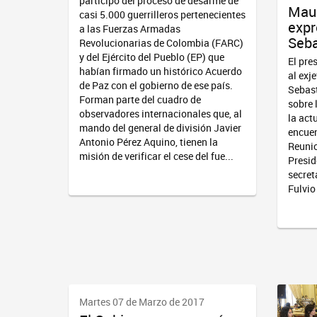
participó del proceso de desarme de
Maur
casi 5.000 guerrilleros pertenecientes
expr
a las Fuerzas Armadas
Seba
Revolucionarias de Colombia (FARC)
y del Ejército del Pueblo (EP) que
El pre
habían firmado un histórico Acuerdo
al exj
de Paz con el gobierno de ese país.
Sebast
Forman parte del cuadro de
sobre 
observadores internacionales que, al
la act
mando del general de división Javier
encuen
Antonio Pérez Aquino, tienen la
Reunio
misión de verificar el cese del fue...
Presid
secret
Fulvi
Martes 07 de Marzo de 2017