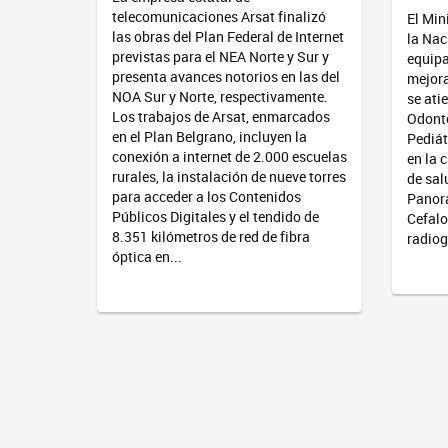
telecomunicaciones Arsat finalizó
El Min
las obras del Plan Federal de Internet
la Nac
previstas para el NEA Norte y Sur y
equipa
presenta avances notorios en las del
mejora
NOA Sur y Norte, respectivamente.
se ati
Los trabajos de Arsat, enmarcados
Odonto
en el Plan Belgrano, incluyen la
Pediát
conexión a internet de 2.000 escuelas
en la 
rurales, la instalación de nueve torres
de sal
para acceder a los Contenidos
Panorá
Públicos Digitales y el tendido de
Cefalo
8.351 kilómetros de red de fibra
radiog
óptica en...