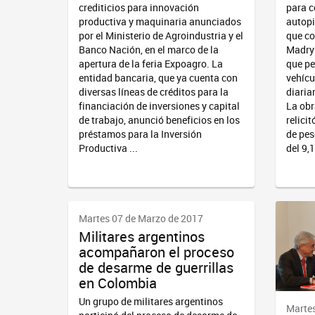
crediticios para innovación
para c
productiva y maquinaria anunciados
autopi
por el Ministerio de Agroindustria y el
que co
Banco Nación, en el marco de la
Madryn
apertura de la feria Expoagro. La
que pe
entidad bancaria, que ya cuenta con
vehícu
diversas líneas de créditos para la
diaria
financiación de inversiones y capital
La obr
de trabajo, anunció beneficios en los
relici
préstamos para la Inversión
de pes
Productiva ...
del 9,1
Martes 07 de Marzo de 2017
Militares argentinos
acompañaron el proceso
de desarme de guerrillas
en Colombia
Un grupo de militares argentinos
Martes