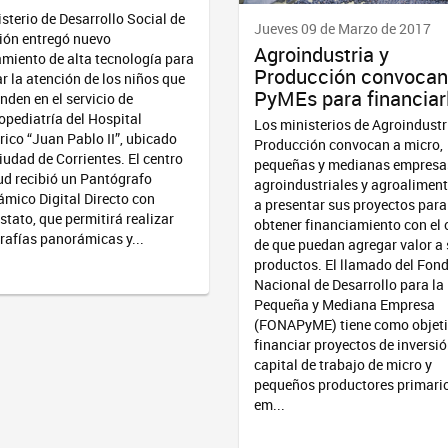
isterio de Desarrollo Social de
Jueves 09 de Marzo de 2017
ión entregó nuevo
Agroindustria y
miento de alta tecnología para
Producción convocan
r la atención de los niños que
PyMEs para financiar
enden en el servicio de
pediatría del Hospital
Los ministerios de Agroindustr
rico “Juan Pablo II”, ubicado
Producción convocan a micro,
ciudad de Corrientes. El centro
pequeñas y medianas empresa
ud recibió un Pantógrafo
agroindustriales y agroaliment
mico Digital Directo con
a presentar sus proyectos para
stato, que permitirá realizar
obtener financiamiento con el 
rafías panorámicas y...
de que puedan agregar valor a
productos. El llamado del Fon
Nacional de Desarrollo para la
Pequeña y Mediana Empresa
(FONAPyME) tiene como objet
financiar proyectos de inversió
capital de trabajo de micro y
pequeños productores primario
em...