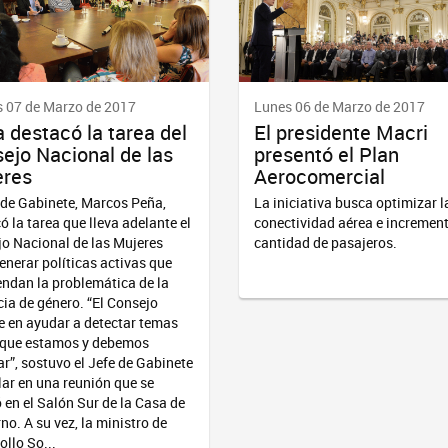
 07 de Marzo de 2017
Lunes 06 de Marzo de 2017
 destacó la tarea del
El presidente Macri
ejo Nacional de las
presentó el Plan
eres
Aerocomercial
e de Gabinete, Marcos Peña,
La iniciativa busca optimizar l
ó la tarea que lleva adelante el
conectividad aérea e increment
o Nacional de las Mujeres
cantidad de pasajeros.
enerar políticas activas que
endan la problemática de la
cia de género. “El Consejo
 en ayudar a detectar temas
 que estamos y debemos
ar”, sostuvo el Jefe de Gabinete
lar en una reunión que se
ó en el Salón Sur de la Casa de
no. A su vez, la ministro de
ollo So...