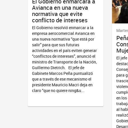
El Gobierno enmarcará a
Avianca en una nueva
normativa que evite
conflicto de intereses
El Gobierno resolvió enmarcar a la
Martes
empresa aerocomercial Avianca en
Peña
una nueva normativa “que está por
Cons
salir” para que sus futuras
Muj
actividades en el país eviten generar
“conflictos de intereses”, anunció el
El jef
ministro de Transporte de la Nación,
destac
Guillermo Dietrich. El jefe de
Consej
Gabinete Marcos Peña puntualizó
para g
que a través de ese mecanismo el
trasci
presidente Mauricio Macri deja en
violen
claro “que no quiere ning&u...
cumple
en los
trabaj
al hab
realiz
Gobier
Desarr