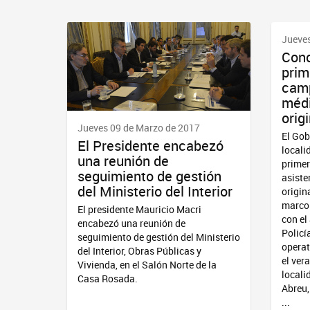
Jueves
Conc
prim
camp
médi
orig
Jueves 09 de Marzo de 2017
El Gob
El Presidente encabezó
locali
una reunión de
primer
seguimiento de gestión
asiste
del Ministerio del Interior
origin
marco
El presidente Mauricio Macri
con el
encabezó una reunión de
Policí
seguimiento de gestión del Ministerio
operat
del Interior, Obras Públicas y
el ver
Vivienda, en el Salón Norte de la
locali
Casa Rosada.
Abreu,
...