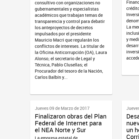
Financ
consultivo con organizaciones no
crédit
gubernamentales y especialistas
Invers
académicos que trabajan temas de
denom
transparencia y control para debatir
La med
los anteproyectos de decretos
inclus
impulsados por el presidente
y medi
Mauricio Macri que regularán los
desarr
conflictos de intereses. La titular de
invers
la Oficina Anticorrupción (OA), Laura
accede
Alonso; el secretario de Legal y
Técnica, Pablo Clusellas; el
Procurador del tesoro de la Nación,
Carlos Balbín y...
Jueves 09 de Marzo de 2017
Jueves
Finalizaron obras del Plan
Desa
Federal de Internet para
nuev
el NEA Norte y Sur
un h
Corr
La empresa estatal de