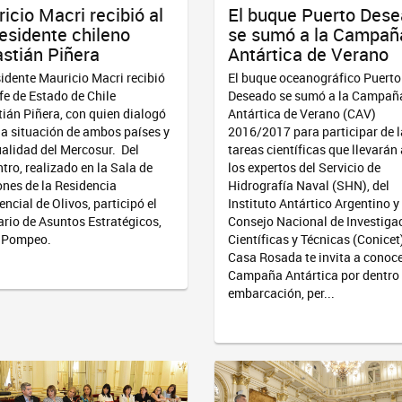
icio Macri recibió al
El buque Puerto Des
esidente chileno
se sumó a la Campañ
stián Piñera
Antártica de Verano
sidente Mauricio Macri recibió
El buque oceanográfico Puerto
efe de Estado de Chile
Deseado se sumó a la Campañ
ián Piñera, con quien dialogó
Antártica de Verano (CAV)
la situación de ambos países y
2016/2017 para participar de 
ualidad del Mercosur. Del
tareas científicas que llevarán
tro, realizado en la Sala de
los expertos del Servicio de
nes de la Residencia
Hidrografía Naval (SHN), del
encial de Olivos, participó el
Instituto Antártico Argentino y
ario de Asuntos Estratégicos,
Consejo Nacional de Investiga
o Pompeo.
Científicas y Técnicas (Conicet
Casa Rosada te invita a conoce
Campaña Antártica por dentro
embarcación, per...