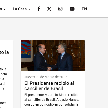
ón
La Casa
EN
tó la
tó la
encia
Jueves 09 de Marzo de 2017
l 31
El Presidente recibió al
a el
canciller de Brasil
mía
El presidente Mauricio Macri recibió
al canciller de Brasil, Aloysio Nunes,
fines
con quien coincidió en consolidar la
o