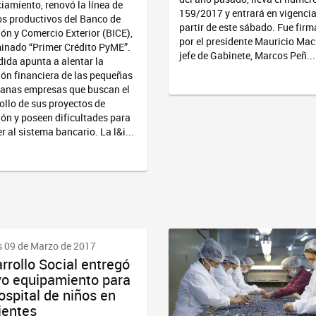
iamiento, renovó la línea de
159/2017 y entrará en vigencia
os productivos del Banco de
partir de este sábado. Fue fir
ión y Comercio Exterior (BICE),
por el presidente Mauricio Macr
inado “Primer Crédito PyME”.
jefe de Gabinete, Marcos Peñ...
ida apunta a alentar la
ión financiera de las pequeñas
anas empresas que buscan el
ollo de sus proyectos de
ión y poseen dificultades para
r al sistema bancario. La l&i...
 09 de Marzo de 2017
rrollo Social entregó
o equipamiento para
ospital de niños en
ientes