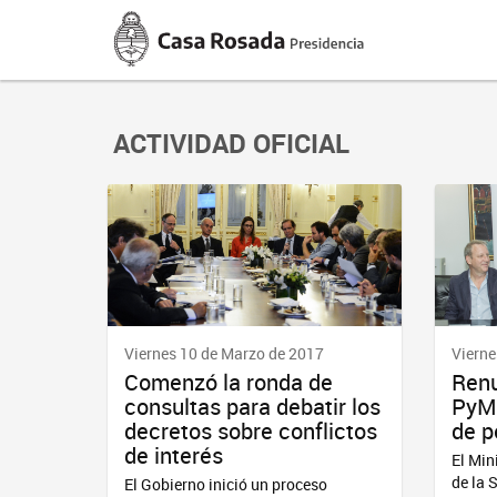
Casa
Rosada
Presidencia
de
la
Nación
ACTIVIDAD OFICIAL
Viernes 10 de Marzo de 2017
Vierne
Comenzó la ronda de
Renu
consultas para debatir los
PyME
decretos sobre conflictos
de p
de interés
El Min
de la 
El Gobierno inició un proceso