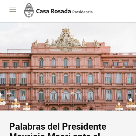
Casa
Toggle
Rosada
navigation
Presidencia
de
la
Nación
Palabras del Presidente