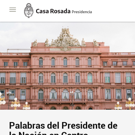
Casa
Toggle
Rosada
navigation
Presidencia
de
la
Nación
Palabras del Presidente de