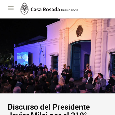
Casa
Toggle
Rosada
navigation
Presidencia
de
la
Nación
Presidencia
Javier Milei
Contacto
Suscribite
Discurso del Presidente