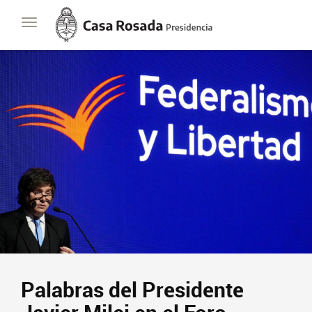
Casa
Toggle
Rosada
navigation
Presidencia
de
la
Nación
Presidencia
Javier Milei
Contacto
Suscribite
Palabras del Presidente