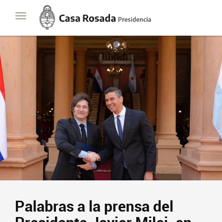
Casa
Toggle
Rosada
navigation
Presidencia
de
la
Nación
Presidencia
Javier Milei
Contacto
Suscribite
Palabras a la prensa del