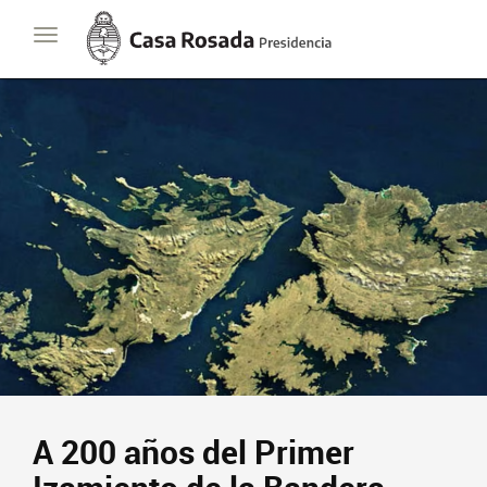
Casa
Toggle
Rosada
navigation
Presidencia
de
la
Nación
Presidencia
Javier Milei
Contacto
Suscribite
A 200 años del Primer