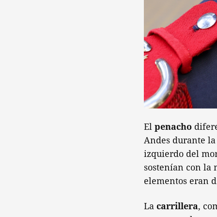
El
penacho
difere
Andes durante la
izquierdo del mor
sostenían con la 
elementos eran do
La
carrillera
, co