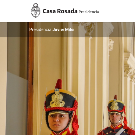
Casa
Rosada
Presidencia
de
la
Presidencia
Javier Milei
Nación