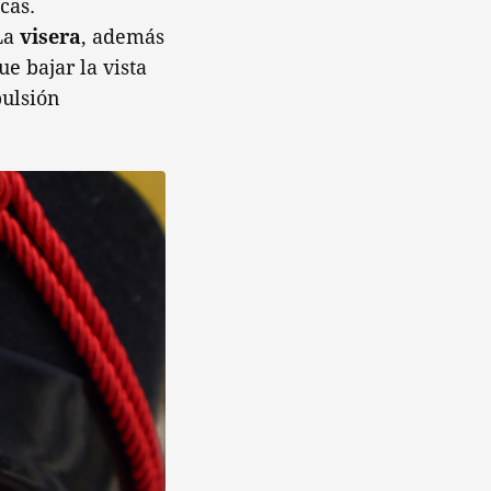
cas.
 La
visera
, además
e bajar la vista
pulsión