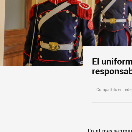
El unifor
responsab
Compartilo en redes
En el mes sanmart