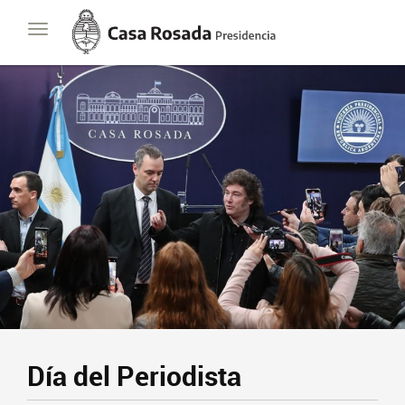
Casa
Toggle
Rosada
navigation
Presidencia
de
la
Nación
Presidencia
Javier Milei
Contacto
Suscribite
Día del Periodista