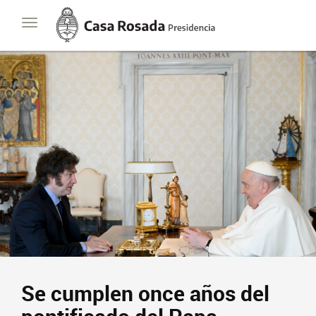
Casa
Toggle
Rosada
navigation
Presidencia
de
la
Nación
Presidencia
Javier Milei
Contacto
Suscribite
Se cumplen once años del