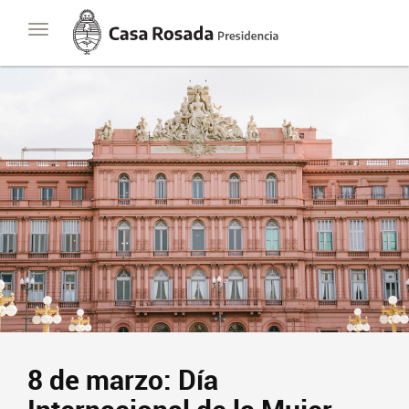
Casa
Toggle
Rosada
navigation
Presidencia
de
la
Nación
Presidencia
Javier Milei
Contacto
Suscribite
8 de marzo: Día