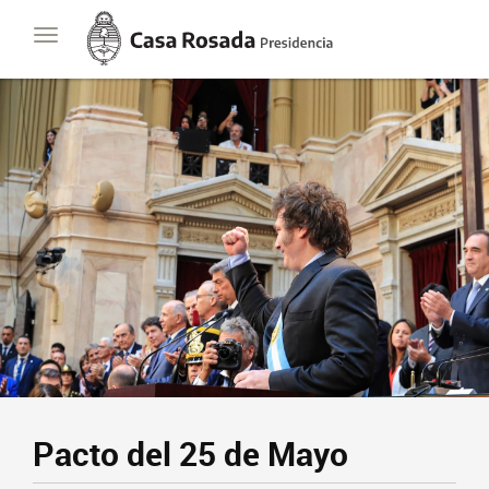
Casa
Toggle
Rosada
navigation
Presidencia
de
la
Nación
Presidencia
Javier Milei
Contacto
Suscribite
Pacto del 25 de Mayo