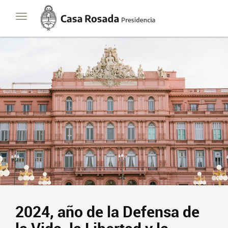
Casa
Toggle
Rosada
navigation
Presidencia
de
la
Nación
Presidencia
Javier Milei
Contacto
Suscribite
2024, año de la Defensa de