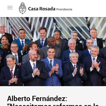
Casa
Toggle
Rosada
navigation
Presidencia
de
la
Nación
Presidencia
Javier Milei
Contacto
Suscribite
Alberto Fernández: