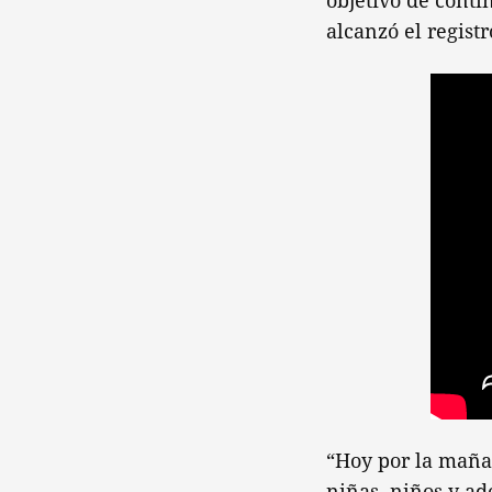
objetivo de conti
alcanzó el registr
“Hoy por la maña
niñas, niños y ad