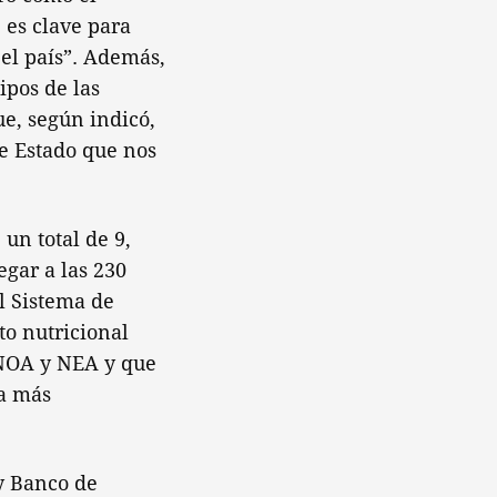
 es clave para
 el país”. Además,
ipos de las
e, según indicó,
de Estado que nos
un total de 9,
egar a las 230
l Sistema de
o nutricional
l NOA y NEA y que
ia más
y Banco de