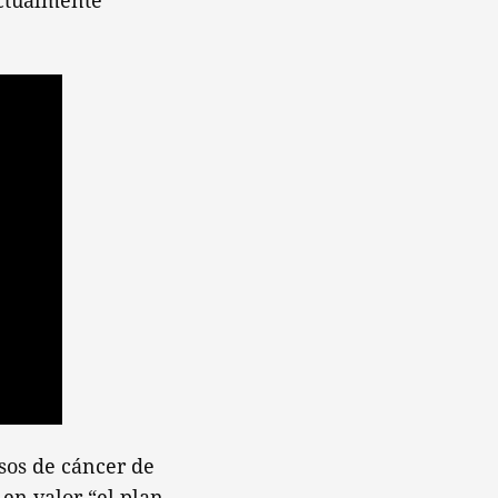
actualmente
sos de cáncer de
 en valor “el plan