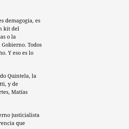
 es demagogia, es
 kit del
as o la
l Gobierno. Todos
o. Y eso es lo
do Quintela, la
ti, y de
rtes, Matías
rno justicialista
erencia que