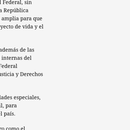
 Federal, sin
la República
e amplia para que
yecto de vida y el
 además de las
 internas del
Federal
usticia y Derechos
ades especiales,
l, para
l país.
uro como el