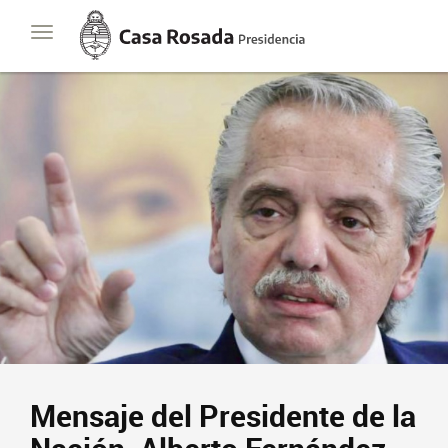
Casa
Toggle
Rosada
navigation
Presidencia
de
la
Nación
Presidencia
Javier Milei
Contacto
Suscribite
Mensaje del Presidente de la