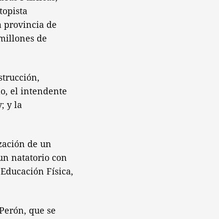
topista
a provincia de
millones de
strucción,
lo, el intendente
; y la
ización de un
 un natatorio con
 Educación Física,
 Perón, que se