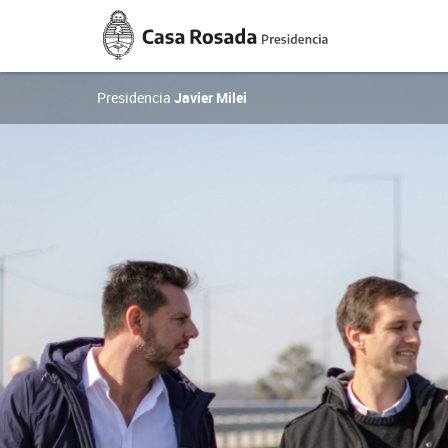
Casa
Rosada
Presidencia
de
la
Presidencia
Javier Milei
Nación