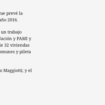
que prevé la
año 2016.
 un trabajo
 Nación y PAMI y
de 32 viviendas
omunes y pileta
o Maggiotti; y el