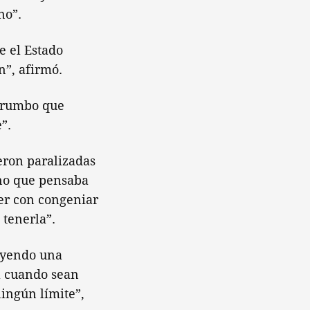
no”.
e el Estado
n”, afirmó.
l rumbo que
”.
ueron paralizadas
rno que pensaba
ver con congeniar
 tenerla”.
ruyendo una
a cuando sean
ningún límite”,