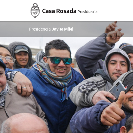
Casa
Rosada
Presidencia
de
la
Presidencia
Javier Milei
Nación