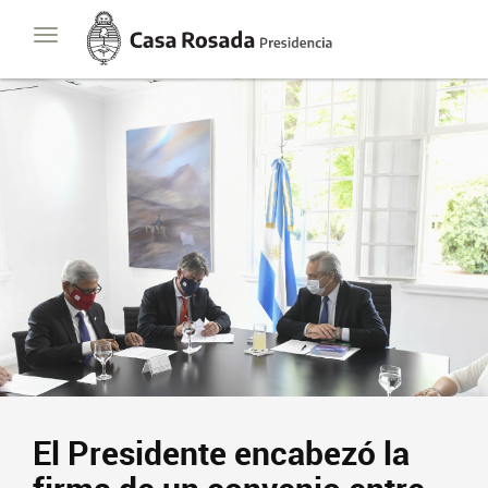
Casa
Toggle
Rosada
navigation
Presidencia
de
la
Nación
Presidencia
Javier Milei
Contacto
Suscribite
El Presidente encabezó la