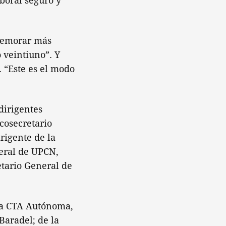
boral seguro y
 demorar más
o veintiuno”. Y
. “Este es el modo
dirigentes
 cosecretario
rigente de la
neral de UPCN,
etario General de
 la CTA Autónoma,
Baradel; de la