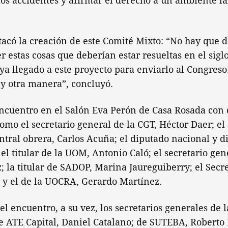
los accidentes y afirmar el derecho a un ambiente la
tacó la creación de este Comité Mixto: “No hay que
r estas cosas que deberían estar resueltas en el sigl
ya llegado a este proyecto para enviarlo al Congreso
ay otra manera”, concluyó.
ncuentro en el Salón Eva Perón de Casa Rosada con 
como el secretario general de la CGT, Héctor Daer; el
ntral obrera, Carlos Acuña; el diputado nacional y di
el titular de la UOM, Antonio Caló; el secretario ge
 la titular de SADOP, Marina Jaureguiberry; el Secr
 y el de la UOCRA, Gerardo Martínez.
l encuentro, a su vez, los secretarios generales de
e ATE Capital, Daniel Catalano; de SUTEBA, Roberto 