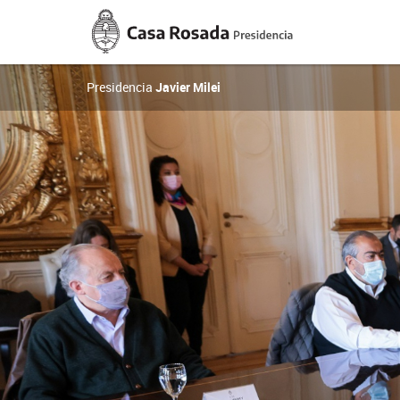
Casa
Rosada
Presidencia
de
la
Presidencia
Javier Milei
Nación