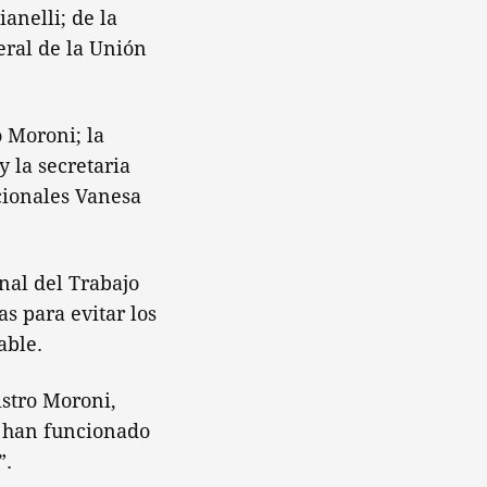
anelli; de la
eral de la Unión
 Moroni; la
 la secretaria
cionales Vanesa
nal del Trabajo
s para evitar los
able.
stro Moroni,
d han funcionado
”.