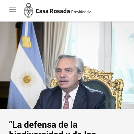
Casa
Toggle
Rosada
navigation
Presidencia
de
la
Nación
Presidencia
Javier Milei
Contacto
Suscribite
”La defensa de la