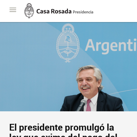
Casa
Toggle
Rosada
navigation
Presidencia
de
la
Nación
Presidencia
Javier Milei
Contacto
Suscribite
El presidente promulgó la