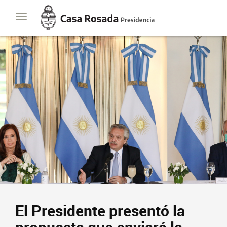
Casa
Toggle
Rosada
navigation
Presidencia
de
la
Nación
Presidencia
Javier Milei
Contacto
Suscribite
El Presidente presentó la