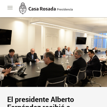
Casa
Toggle
Rosada
navigation
Presidencia
de
la
Nación
Presidencia
Javier Milei
Contacto
Suscribite
El presidente Alberto