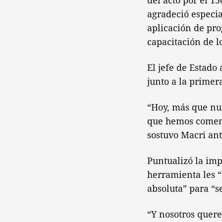
del acto por el 1
agradeció especia
aplicación de pr
capacitación de l
El jefe de Estado 
junto a la primer
“Hoy, más que nu
que hemos comenz
sostuvo Macri ant
Puntualizó la imp
herramienta les “
absoluta” para “s
“Y nosotros quer