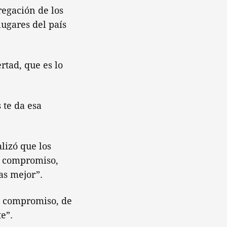
egación de los
lugares del país
rtad, que es lo
 te da esa
lizó que los
su compromiso,
as mejor”.
l compromiso, de
e”.