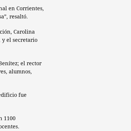
nal en Corrientes,
a”, resaltó.
ación, Carolina
 y el secretario
enítez; el rector
res, alumnos,
dificio fue
n 1100
ocentes.