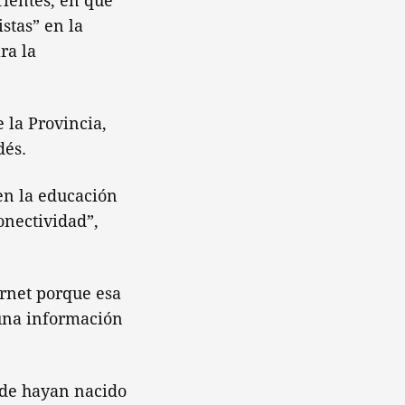
rientes, en que
stas” en la
ra la
e la Provincia,
dés.
en la educación
onectividad”,
ernet porque esa
 una información
nde hayan nacido