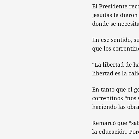
El Presidente re
jesuitas le diero
donde se necesit
En ese sentido, s
que los correntin
“La libertad de ha
libertad es la ca
En tanto que el g
correntinos “nos 
haciendo las obra
Remarcó que “sab
la educación. Por