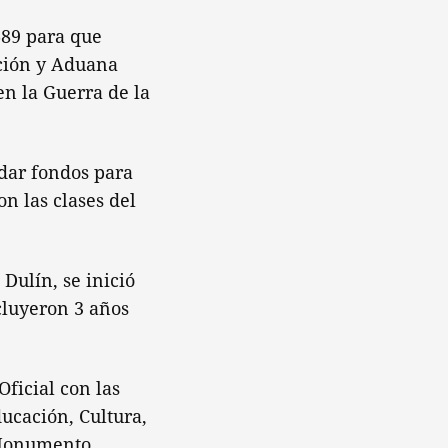
689 para que
ación y Aduana
en la Guerra de la
udar fondos para
on las clases del
 Dulín, se inició
ncluyeron 3 años
Oficial con las
ducación, Cultura,
ó Monumento