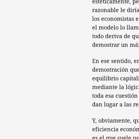
estéticamente, p
razonable le dirí
los economistas e
el modelo lo llam
todo deriva de qu
demostrar un má
En ese sentido, e
demostración que
equilibrio capital
mediante la lógic
toda esa cuestión
dan lugar a las r
Y, obviamente, qu
eficiencia económ
es el que suele us