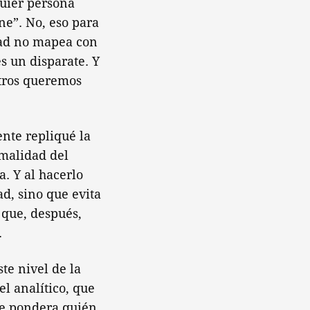
quier persona
ne”. No, eso para
idad no mapea con
s un disparate. Y
otros queremos
ente repliqué la
malidad del
a. Y al hacerlo
d, sino que evita
 que, después,
.
te nivel de la
l analítico, que
 se pondera quién