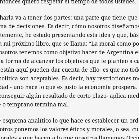
tonces quiero respetar el tiempo de todos ustedes.
harla va a tener dos partes: una parte que tiene que 
a de decisiones. Es decir, cómo nosotros diseñamos 
temente, he estado presentando esta idea y que, bá
 mi próximo libro, que se llama: “La moral como pol
sotros tenemos como objetivo hacer de Argentina el
a forma de alcanzar los objetivos que le planteo a 
s están aquí pueden dar cuenta de ello- es que no tod
olítica son aceptables. Es decir, hay restricciones 
dad - uno hace lo que es justo la economía prospera
onseguir algún resultado de corto plazo- aplica me
de o temprano termina mal.
 esquema analítico lo que hace es establecer un or
otros ponemos los valores éticos y morales, o sea, c
morales y que hacen a lo que nosotros llamamos Occi