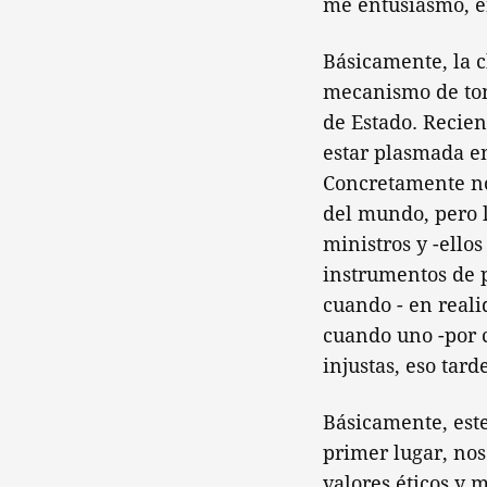
me entusiasmo, en
Básicamente, la c
mecanismo de tom
de Estado. Recien
estar plasmada en
Concretamente no
del mundo, pero l
ministros y -ello
instrumentos de p
cuando - en reali
cuando uno -por c
injustas, eso tar
Básicamente, este
primer lugar, nos
valores éticos y 