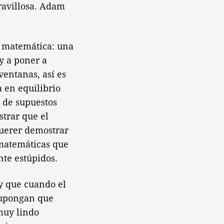
ravillosa. Adam
a matemática: una
y a poner a
ventanas, así es
a en equilibrio
 de supuestos
trar que el
 querer demostrar
 matemáticas que
nte estúpidos.
 y que cuando el
supongan que
muy lindo