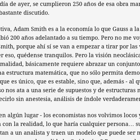
 día de ayer, se cumplieron 250 años de esa obra ma
bastante discutido.
tiva, Adam Smith es a la economía lo que Gauss a l
ibió 200 años adelantado a su tiempo. Pero no me vo
ith, porque ahí sí se van a empezar a tirar por las 
r eso, quédense tranquilos. Pero la visión neoclásic
timalidad, básicamente requiere abrazar un conjunto
na estructura matemática, que no sólo permita demos
, que es único, que es estable, sino que, además - al
so nos ata a una serie de supuestos y de estructuras
decirlo sin anestesia, análisis de índole verdaderame
 en algún lugar - los economistas nos volvimos locos
con la realidad, lo que haría cualquier persona… 
ntan a un analista y traen un modelo que puede ser 