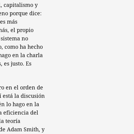
, capitalismo y
ueno porque dice:
 es más
más, el propio
l sistema no
to, como ha hecho
hago en la charla
 es justo. Es
ro en el orden de
í está la discusión
én lo hago en la
a eficiencia del
la teoría
, de Adam Smith, y