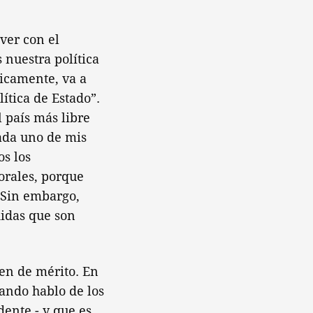
ver con el
nuestra política
sicamente, va a
ítica de Estado”.
 país más libre
cada uno de mis
os los
morales, porque
. Sin embargo,
didas que son
den de mérito. En
uando hablo de los
dente - y que es