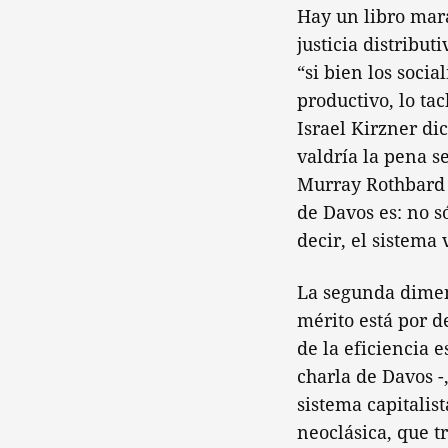
Hay un libro mara
justicia distribut
“si bien los soci
productivo, lo ta
Israel Kirzner dic
valdría la pena s
Murray Rothbard e
de Davos es: no só
decir, el sistema
La segunda dimens
mérito está por de
de la eficiencia 
charla de Davos -
sistema capitalist
neoclásica, que t