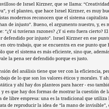
villoso de Israel Kirzner, que se llama: “Creatividad
iva”, y el planteo, que hace Israel Kirzner, es muy b
alistas modernos reconocen que el sistema capitalista
chan de injusto”. Bueno, el argumento nuestro, y, es 
e: “¿Y si tuvieran razones? ¿Y si esto fuera cierto? E
er defendido por injusto”. Israel Kirzner en ese pun
n otro trabajo, que se encuentra en ese punto que 
lo que el sistema es más eficiente, sino que, además,
 vale la pena ser defendido porque es justo.
ión del análisis tiene que ver con la eficiencia, pe
bajo de lo que son los valores éticos y morales. Y ah
estática y ahí hay dos planteos para hacer - eso tambi
, y es que hay dos formas de mostrar la cuestión de l
a de libre empresa: una es la tradicional que utiliza 
rata de reproducir la idea de “la mano de invisible”