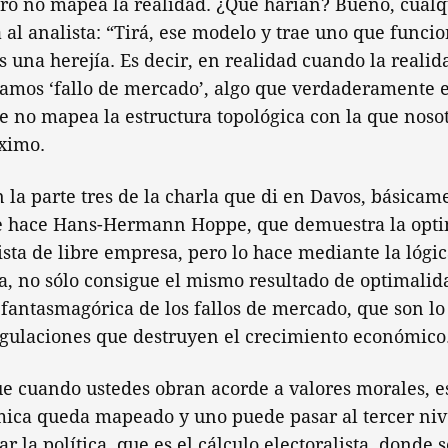
ero no mapea la realidad. ¿Qué harían? Bueno, cual
a al analista: “Tirá, ese modelo y trae uno que funcio
s una herejía. Es decir, en realidad cuando la real
amos ‘fallo de mercado’, algo que verdaderamente e
e no mapea la estructura topológica con la que nos
ximo.
n la parte tres de la charla que di en Davos, básicam
 hace Hans-Hermann Hoppe, que demuestra la opti
ista de libre empresa, pero lo hace mediante la lógic
a, no sólo consigue el mismo resultado de optimalida
 fantasmagórica de los fallos de mercado, que son lo
egulaciones que destruyen el crecimiento económico
e cuando ustedes obran acorde a valores morales, es
ica queda mapeado y uno puede pasar al tercer nive
ar la política, que es el cálculo electoralista, donde