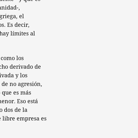
anidad-,
griega, el
s. Es decir,
hay límites al
 como los
echo derivado de
ivada y los
 de no agresión,
o que es más
menor. Eso está
o dos de la
e libre empresa es