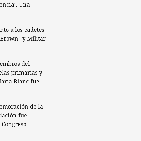
encia’. Una
nto a los cadetes
 Brown” y Militar
iembros del
las primarias y
María Blanc fue
memoración de la
dación fue
l Congreso