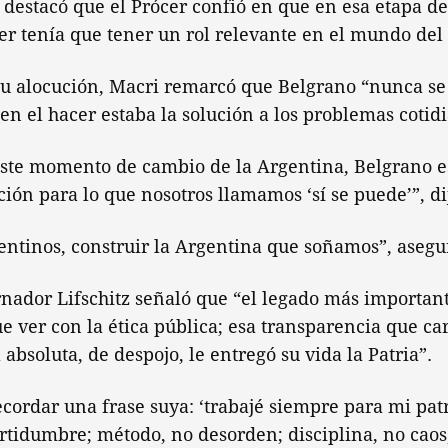
destacó que el Prócer confió en que en esa etapa de
er tenía que tener un rol relevante en el mundo del 
su alocución, Macri remarcó que Belgrano “nunca se
en el hacer estaba la solución a los problemas cotid
 este momento de cambio de la Argentina, Belgrano 
ción para lo que nosotros llamamos ‘sí se puede’”, di
gentinos, construir la Argentina que soñamos”, asegu
rnador Lifschitz señaló que “el legado más importan
e ver con la ética pública; esa transparencia que car
absoluta, de despojo, le entregó su vida la Patria”.
ecordar una frase suya: ‘trabajé siempre para mi pa
rtidumbre; método, no desorden; disciplina, no caos