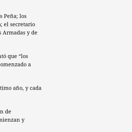
s Peña; los
; el secretario
as Armadas y de
tó que “los
 comenzado a
timo año, y cada
an de
omienzan y