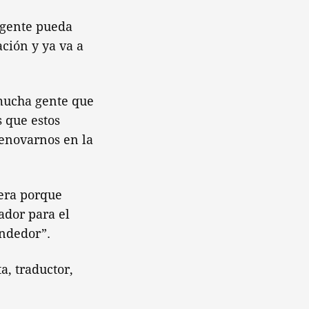
 gente pueda
ción y ya va a
mucha gente que
s que estos
renovarnos en la
dera porque
ador para el
endedor”.
, traductor,