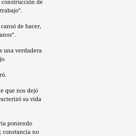
 construcción de
trabajo”.
 cansó de hacer,
ianos”.
es una verdadera
jo.
ró.
te que nos dejó
acterizó su vida
tria poniendo
; constancia no