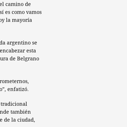
 el camino de
así es como vamos
oy la mayoría
da argentino se
 encabezar esta
gura de Belgrano
prometernos,
”, enfatizó.
tradicional
onde también
e de la ciudad,