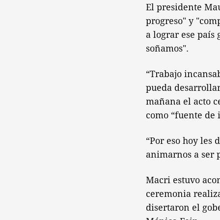
El presidente Mau
progreso" y "com
a lograr ese paí
soñamos".
“Trabajo incansab
pueda desarrollar
mañana el acto ce
como “fuente de i
“Por eso hoy les 
animarnos a ser p
Macri estuvo aco
ceremonia realiz
disertaron el gob