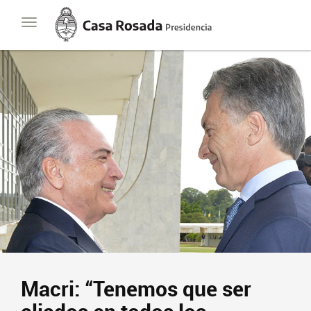
Casa
Toggle
Rosada
navigation
Presidencia
de
la
Nación
Presidencia
Javier Milei
Contacto
Suscribite
Macri: “Tenemos que ser