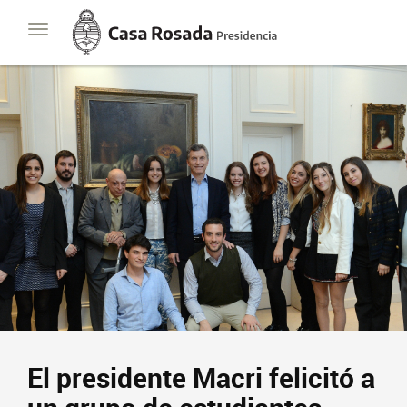
Casa
Toggle
Rosada
navigation
Presidencia
de
la
Nación
Presidencia
Javier Milei
Contacto
Suscribite
El presidente Macri felicitó a