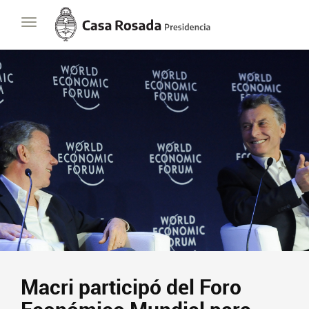
Casa
Toggle
Rosada
navigation
Presidencia
de
la
Nación
Presidencia
Javier Milei
Contacto
Suscribite
Macri participó del Foro