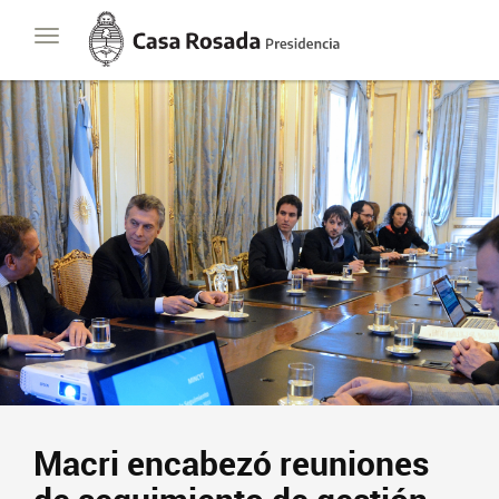
Casa
Toggle
Rosada
navigation
Presidencia
de
la
Nación
Presidencia
Javier Milei
Contacto
Suscribite
Macri encabezó reuniones