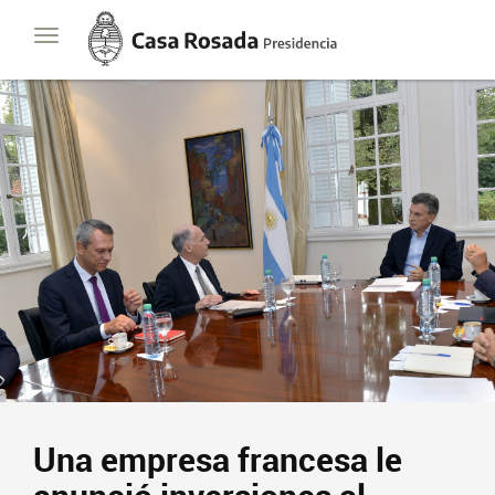
Casa
Toggle
Rosada
navigation
Presidencia
de
la
Nación
Presidencia
Javier Milei
Contacto
Suscribite
Una empresa francesa le