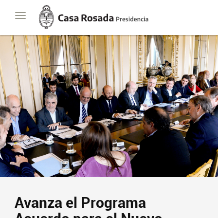
Casa
Toggle
Rosada
navigation
Presidencia
de
la
Nación
Presidencia
Javier Milei
Contacto
Suscribite
Avanza el Programa