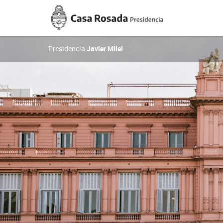
Casa
Rosada
Presidencia
de
la
Presidencia
Javier Milei
Nación