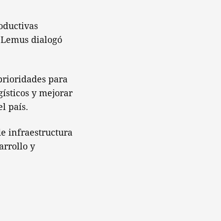
oductivas
, Lemus dialogó
 prioridades para
gísticos y mejorar
l país.
de infraestructura
arrollo y