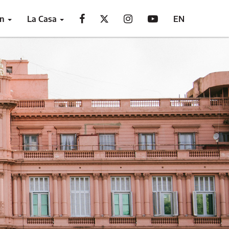
ón
La Casa
EN