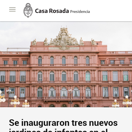
Casa
Toggle
Rosada
navigation
Presidencia
de
la
Nación
Se inauguraron tres nuevos