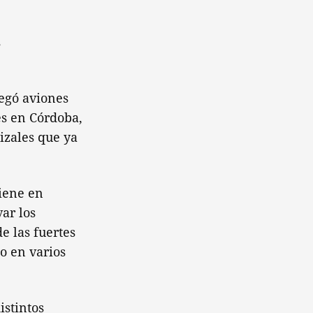
s
legó aviones
es en Córdoba,
izales que ya
tiene en
ar los
e las fuertes
o en varios
istintos