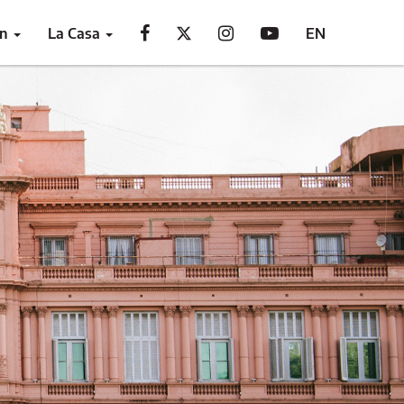
ón
La Casa
EN