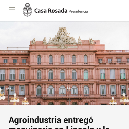
Casa
Toggle
Rosada
navigation
Presidencia
de
la
Nación
Agroindustria entregó