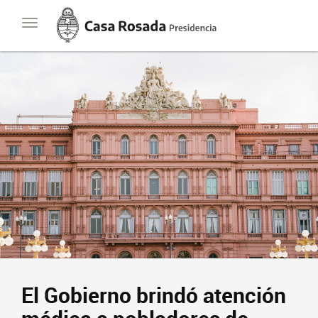
Casa
Toggle
Rosada
navigation
Presidencia
de
la
Nación
El Gobierno brindó atención