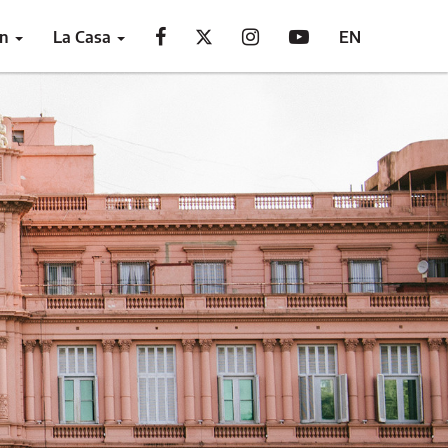
ón
La Casa
EN