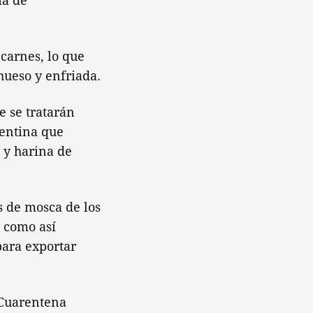
ía de
 carnes, lo que
hueso y enfriada.
e se tratarán
gentina que
o y harina de
s de mosca de los
, como así
para exportar
 Cuarentena