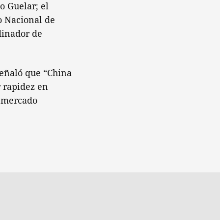
o Guelar; el
io Nacional de
dinador de
señaló que “China
 rapidez en
e mercado