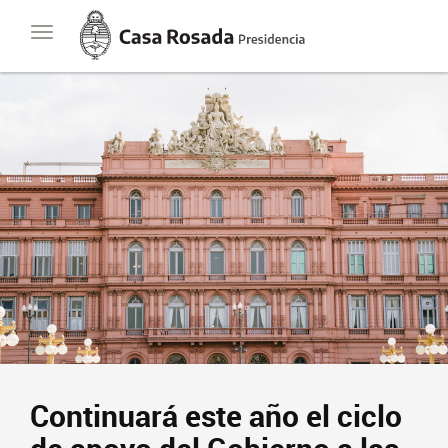
Casa
Toggle
Rosada
navigation
Presidencia
de
la
Nación
Continuará este año el ciclo