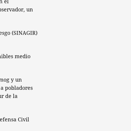
n el
bservador, un
iesgo (SINAGIR)
nibles medio
imog y un
 a pobladores
ur de la
efensa Civil