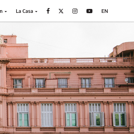
ón
La Casa
EN