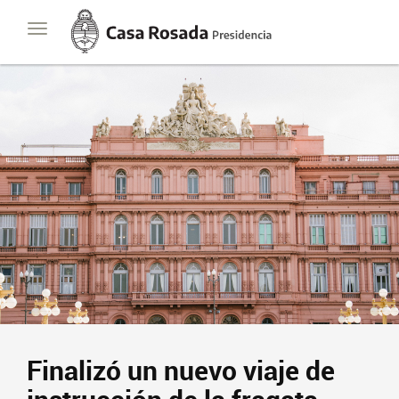
Casa
Toggle
Rosada
navigation
Presidencia
de
la
Nación
Finalizó un nuevo viaje de