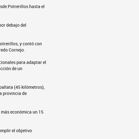
de Potrerillos hasta el
por debajo del
otrerillos, y contó con
fredo Cornejo.
cionales para adaptar el
ucción de un
pallata (45 kilómetros),
a provincia de
la más económica un 15
plir el objetivo