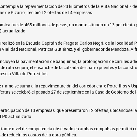
 contempla la repavimentación de 23 kilómetros de la Ruta Nacional 7 des
s de Pizarro, recibió 12 ofertas de 14 empresas.
ica fue de 465 millones de pesos, un monto situado un 13 por ciento 
) actualizado.
 realizó en la Escuela Capitán de Fragata Carlos Negri, de la localidad P
de Vialidad Nacional, Patricia Gutiérrez, y el gobernador de Mendoza, Al
incluyen la pavimentación de banquinas, la prolongación de carriles adi
de ruta segura, el ensanche de la calzada de cuatro puentes y la constr
eso a Villa de Potrerillos.
e tramo se suma a la repavimentación del corredor entre Potrerillos y Us
ertas se celebró el pasado 27 de septiembre en la Casa de Gobierno de l
articipación de 13 empresas, que presentaron 12 ofertas, ubicándose 
el P0 actualizado.
rtante nivel de competencia observado en ambas compulsas permitió cum
 de reducir los costos de la obra pública.