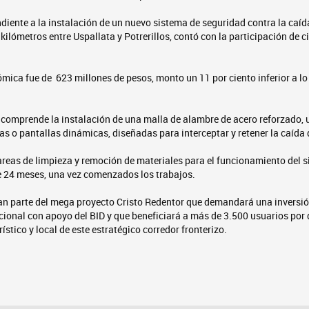
ndiente a la instalación de un nuevo sistema de seguridad contra la caí
 kilómetros entre Uspallata y Potrerillos, contó con la participación de 
ica fue de 623 millones de pesos, monto un 11 por ciento inferior a lo
 comprende la instalación de una malla de alambre de acero reforzado, u
as o pantallas dinámicas, diseñadas para interceptar y retener la caída
areas de limpieza y remoción de materiales para el funcionamiento del s
e 24 meses, una vez comenzados los trabajos.
n parte del mega proyecto Cristo Redentor que demandará una inversió
ional con apoyo del BID y que beneficiará a más de 3.500 usuarios por d
rístico y local de este estratégico corredor fronterizo.