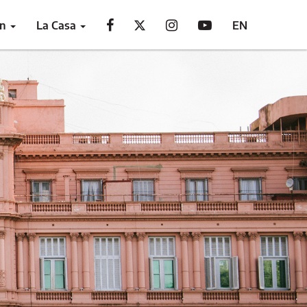
ón
La Casa
EN