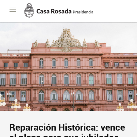
Casa
Toggle
Rosada
navigation
Presidencia
de
la
Nación
Reparación Histórica: vence