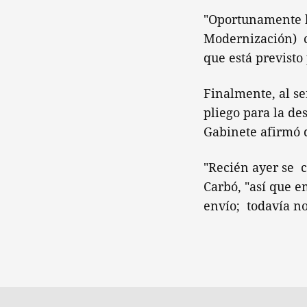
"Oportunamente l
Modernización) cu
que está previsto
Finalmente, al s
pliego para la de
Gabinete afirmó 
"Recién ayer se c
Carbó, "así que e
envío; todavía n