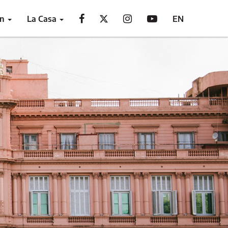
ón
La Casa
EN