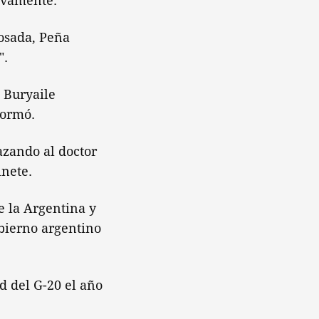
ivamente.
osada, Peña
".
 Buryaile
formó.
azando al doctor
inete.
e la Argentina y
bierno argentino
ud del G-20 el año