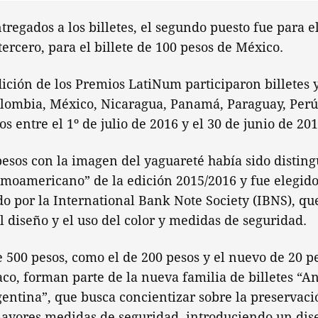
tregados a los billetes, el segundo puesto fue para e
tercero, para el billete de 100 pesos de México.
dición de los Premios LatiNum participaron billetes
Colombia, México, Nicaragua, Panamá, Paraguay, Per
s entre el 1º de julio de 2016 y el 30 de junio de 201
 pesos con la imagen del yaguareté había sido distin
timoamericano” de la edición 2015/2016 y fue elegido
 por la International Bank Note Society (IBNS), qu
el diseño y el uso del color y medidas de seguridad.
de 500 pesos, como el de 200 pesos y el nuevo de 20 p
co, forman parte de la nueva familia de billetes “A
entina”, que busca concientizar sobre la preservac
ayores medidas de seguridad, introduciendo un dise