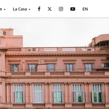
ón
La Casa
EN