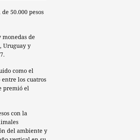
l de 50.000 pesos
 y monedas de
ú, Uruguay y
7.
guido como el
 entre los cuatros
e premió el
esos con la
nimales
ión del ambiente y
ño vertical en su